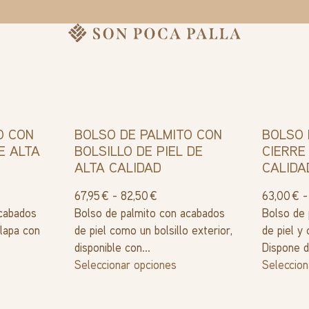
O CON
BOLSO DE PALMITO CON
BOLSO 
E ALTA
BOLSILLO DE PIEL DE
CIERRE
ALTA CALIDAD
CALIDA
67,95
€
-
82,50
€
63,00
€
-
acabados
Bolso de palmito con acabados
Bolso de
olapa con
de piel como un bolsillo exterior,
de piel y 
disponible con...
Dispone d
Seleccionar opciones
Seleccion