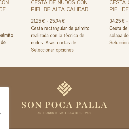
CON
CESTA DE NUDOS CON
CESTA 
DE
PIEL DE ALTA CALIDAD
PIEL D
21,25
€
-
25,94
€
34,25
€
-
Cesta rectangular de palmito
Cesta de 
palmito
realizada con la técnica de
solapa de 
 de
nudos. Asas cortas de...
Seleccion
Seleccionar opciones
o