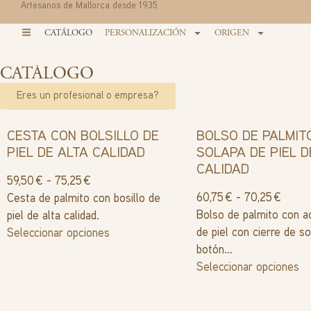
Artesanos de Mallorca desde 1935
CATÁLOGO
PERSONALIZACIÓN
ORIGEN
CATÁLOGO
Eres un profesional o empresa?
CESTA CON BOLSILLO DE
BOLSO DE PALMIT
PIEL DE ALTA CALIDAD
SOLAPA DE PIEL D
CALIDAD
59,50
€
-
75,25
€
60,75
€
-
70,25
€
Cesta de palmito con bosillo de
Bolso de palmito con 
piel de alta calidad.
de piel con cierre de s
Seleccionar opciones
botón...
Seleccionar opciones