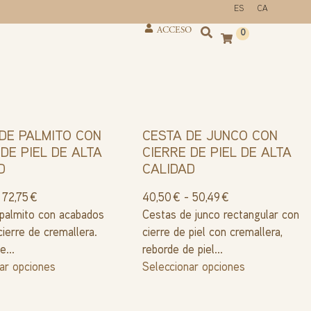
ES
CA
ACCESO
0
DE PALMITO CON
CESTA DE JUNCO CON
 DE PIEL DE ALTA
CIERRE DE PIEL DE ALTA
D
CALIDAD
72,75
€
40,50
€
-
50,49
€
 palmito con acabados
Cestas de junco rectangular con
cierre de cremallera.
cierre de piel con cremallera,
e...
reborde de piel...
ar opciones
Seleccionar opciones