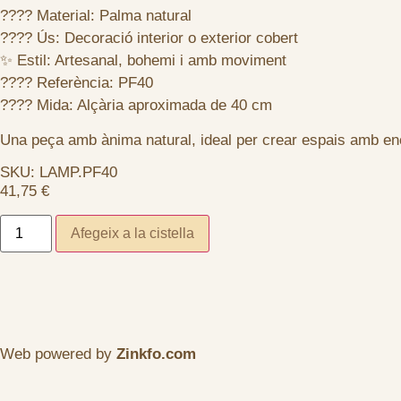
???? Material: Palma natural
???? Ús: Decoració interior o exterior cobert
✨ Estil: Artesanal, bohemi i amb moviment
???? Referència: PF40
???? Mida: Alçària aproximada de 40 cm
Una peça amb ànima natural, ideal per crear espais amb e
SKU: LAMP.PF40
41,75
€
Afegeix a la cistella
Web powered by
Zinkfo.com