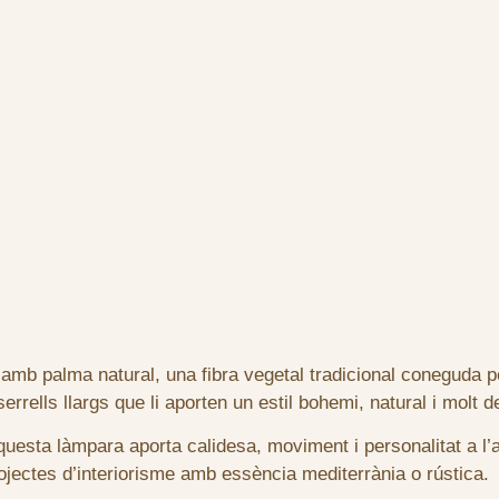
 palma natural, una fibra vegetal tradicional coneguda per l
rrells llargs que li aporten un estil bohemi, natural i molt d
aquesta làmpara aporta calidesa, moviment i personalitat a l’
ojectes d’interiorisme amb essència mediterrània o rústica.