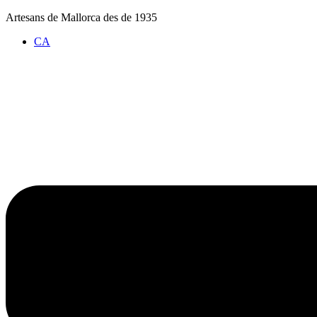
Vés
Artesans de Mallorca des de 1935
al
CA
contingut