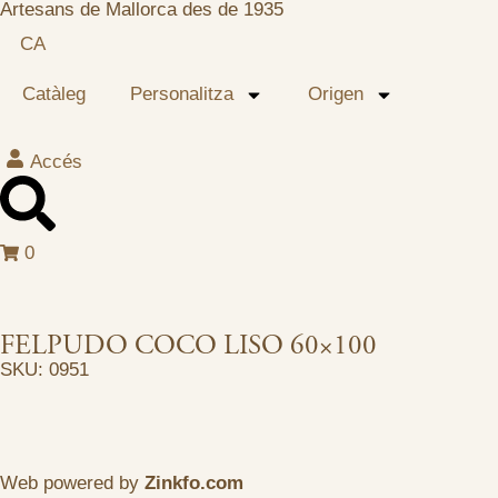
Artesans de Mallorca des de 1935
CA
Catàleg
Personalitza
Origen
Accés
0
FELPUDO COCO LISO 60×100
SKU: 0951
Web powered by
Zinkfo.com