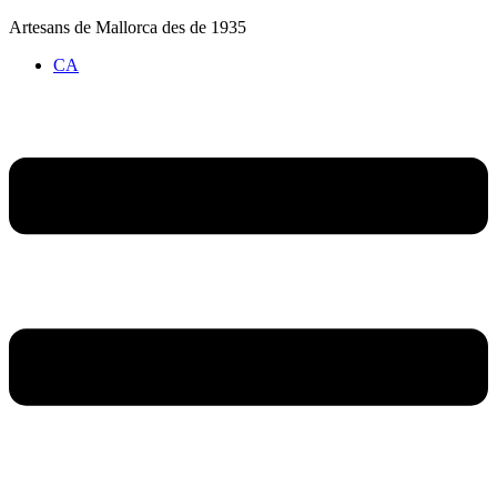
Vés
Artesans de Mallorca des de 1935
al
CA
contingut