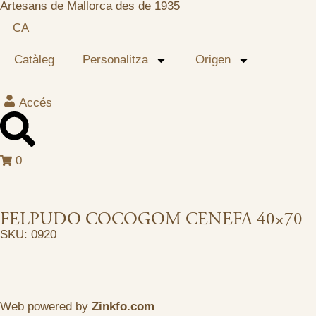
Artesans de Mallorca des de 1935
CA
Catàleg
Personalitza
Origen
Accés
0
FELPUDO COCOGOM CENEFA 40×70
SKU: 0920
Web powered by
Zinkfo.com